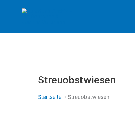
Zum
Inhalt
springen
Streuobstwiesen
Startseite
Streuobstwiesen