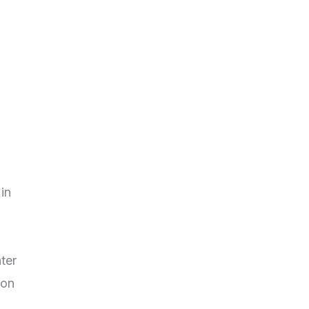
in
ter
von